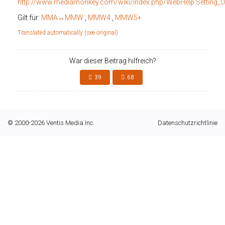
http://www.mediamonkey.com/wiki/index.php/WebHelp:Setting_
Gilt für:
MMA↔MMW
,
MMW4
,
MMW5+
Translated automatically (see original)
War dieser Beitrag hilfreich?
39
68
© 2000-2026 Ventis Media Inc.
Datenschutzrichtlinie