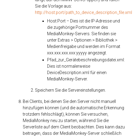
Sie die Vorlage aus:
http://host:port/path_to_device_description_file.xml
Host:Port – Dies ist die IP-Adresse und
die zugehörige Portnummer des
MediaMonkey-Servers. Sie finden sie
unter Extras > Optionen > Bibliothek >
Medienfreigabe und werden im Format
xxx.xxx.xxx.xxx:yyyyy angezeigt.
Pfad_zur_Gerätebeschreibungsdatei.xml:
Dies ist normalerweise
DeviceDescription.xml für einen
MediaMonkey-Server.
Speichern Sie die Servereinstellungen.
Bei Clients, bei denen Sie den Server nicht manuell
hinzufügen können (und die automatische Erkennung
trotzdem fehlschlägt), können Sie versuchen,
MediaMonkey neu zu starten, während Sie die
Serverliste auf dem Client beobachten. Dies kann dazu
beitragen, dass der MediaMonkey-Server schließlich