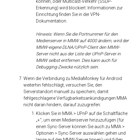
können, oder Multicast-Verkehr (SSDP-
Erkennung) wird blockiert. Informationen zur
Einrichtung finden Sie in der VPN-
Dokumentation.
Hinweis: Wenn Sie die Portnummer für den
Medienserver in MMW auf 4000 ändern, wird der
MMW-eigene DLNA/UPnP-Client den MMW-
Server nicht aus der Liste der UPnP-Server in
MMW selbst entfernen. Dies kann auch für
Debugging-Zwecke nützlich sein.
Wenn die Verbindung zu MediaMonkey für Android
weiterhin fehlschlägt, versuchen Sie, den
Serverstandort manuell zu speichern, damit
fehlgeschlagene Verfügbarkeitsankündigungen MMA
nicht daran hindern, darauf zuzugreifen:
Klicken Sie in MMA > UPnP auf die Schaltfläche
„+“, um einen Medienserver hinzuzufügen (für
einen Sync-Server können Sie auch zu MMA >
Optionen > Sync-Server auswählen gehen und
lange auf den MMW-Server tippen) und füllen